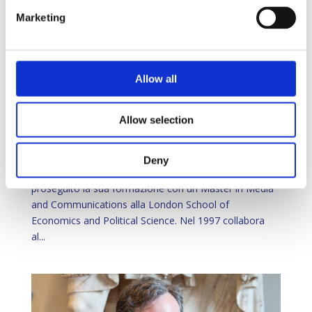
Marketing
Allow all
ANNALISA BRUCHI
Allow selection
da
Veronica Scimone
|
Giu 30, 2025
|
Quarta Edizione
Giornalista e conduttrice televisiva Rai 3 Profilo :
Deny
Laurea in Giurisprudenza all’Università di Siena, ha
proseguito la sua formazione con un Master in Media
and Communications alla London School of
Economics and Political Science. Nel 1997 collabora
al...