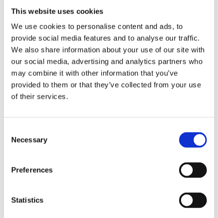
da
Veronica Scimone
|
Giu 30, 2025
|
Quarta Edizione
This website uses cookies
Giornalista Agenzia “Dire” Profilo : Classe 1966,
We use cookies to personalise content and ads, to
giornalista dell’agenzia DIRE, membro dell’Associazione
provide social media features and to analyse our traffic.
Stampa Parlamentare. Vice caposervizio nella
We also share information about your use of our site with
redazione Politica e responsabile della redazione
our social media, advertising and analytics partners who
Ambiente e Innovazione. Da sempre appassionato alle
may combine it with other information that you’ve
vicende della...
provided to them or that they’ve collected from your use
of their services.
Consent
Necessary
Selection
Preferences
Statistics