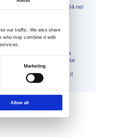
About
4, Controcorrente su SkyTG 24 nel
1, sempre come autore, si è
l 2024 Vice direttore a La
se our traffic. We also share
ers who may combine it with
 services.
da esperienza giornalistica
a delle tematiche di interesse
essionale al servizio della
Marketing
della cultura, promuovendo il
erse.
Allow all