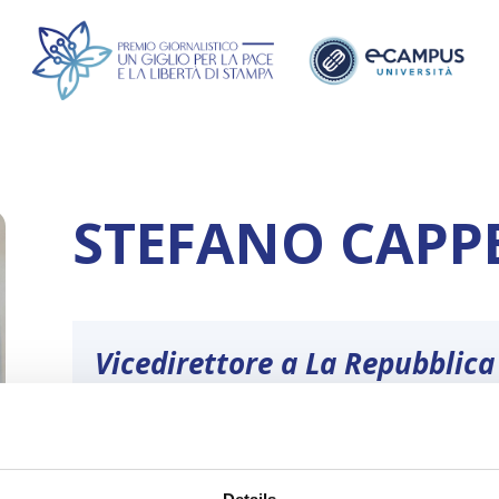
STEFANO CAPPE
Vicedirettore a La Repubblica
Profilo
:
Giornalista professionista, inizia collabo
Liberazione, La Repubblica e il Riformista
Messaggero. Oltre alla carta stampata a