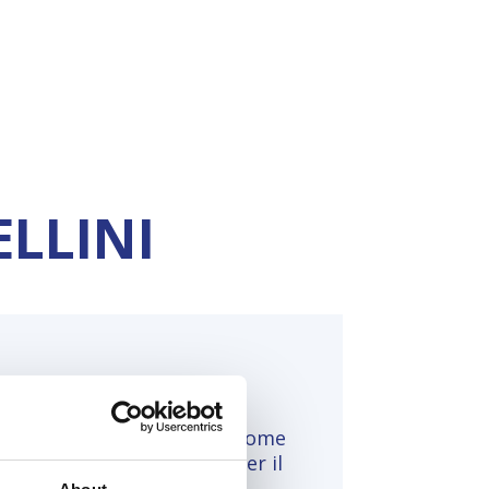
LLINI
rando con diversi giornali come
. Dal 2011 caporedattore per il
utore di alcuni programmi