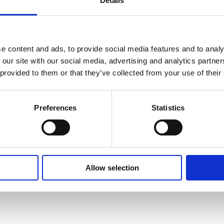
Details
televisivi come di Batti e Ribatti nel 200
2005 e di Matrix dal 2005 al 2009. Nel 201
dedicato alla trasmissione di La7, Exit. Da
Repubblica.
e content and ads, to provide social media features and to analy
 our site with our social media, advertising and analytics partn
Motivazione dei Premiati :
 provided to them or that they’ve collected from your use of their
Per l’impegno profuso e per la sua profon
sempre al servizio della cultura e in difes
sociale. Per essere un esempio di vita prof
Preferences
Statistics
collettività contribuendo alla diffusione 
dialogo e la comprensione tra persone div
Allow selection