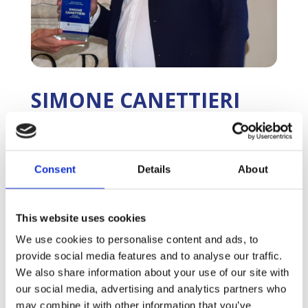
SIMONE CANETTIERI
Giornalista Corriere della
Consent
Details
About
Sera
Profilo
:
This website uses cookies
Giornalista di livello nazionale, per anni redattore
We use cookies to personalise content and ads, to
de “Il Messaggero” dove si afferma come
provide social media features and to analyse our traffic.
“mastino” della politica romana. Segue da vicino le
We also share information about your use of our site with
vicende del Campidoglio, diventando un punto di
our social media, advertising and analytics partners who
riferimento per comprendere le dinamiche
interne ai partiti durante stagioni turbolente
may combine it with other information that you’ve