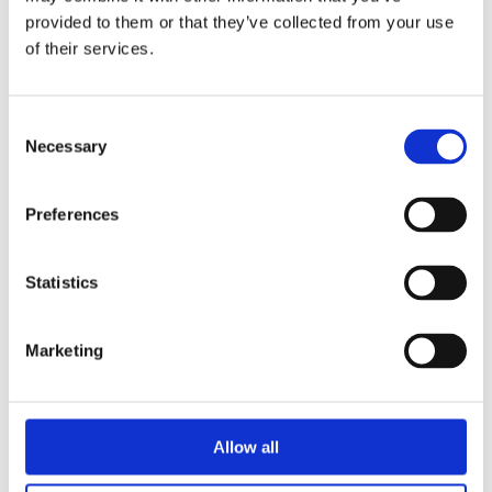
come quella della giunta Raggi. Approda a “Il
provided to them or that they’ve collected from your use
Foglio” dove eleva il suo raggio d’azione a livello
of their services.
nazionale e nel 2025 passa alla redazione politica
del Corriere della Sera, confermandosi tra le
firme più apprezzate del settore.
Consent
Necessary
Tra i riconoscimenti ricevuti figurano il Premio
Selection
Biagio Agnes 2020 per la carta stampata e il
Premio Guidarello 2023 per il giornalismo
Preferences
d’autore.
Motivazione dei Premiati :
Statistics
Per il suo stile, che mescola l’ironia tagliente alla
precisione del retroscenista e per aver saputo
Marketing
raccontare le trasformazioni del potere romano
con una profondità raramente eguagliata, non
limitandosi a riportare i fatti, ma selezionandoli,
con una punta di sarcasmo, che rende la politica
Allow all
italiana, spesso intricata, estremamente leggibile
e godibile.