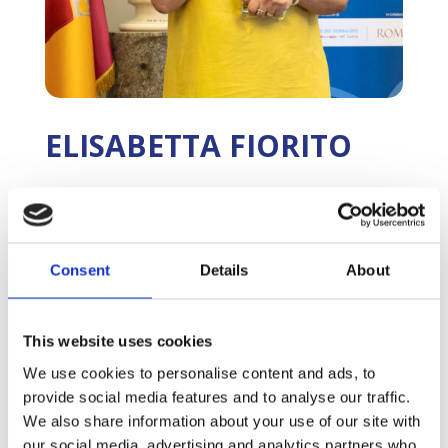
ELISABETTA FIORITO
Giornalista parlamentare di
Radio 24-Il Sole 24 ore e
Consent
Details
About
vicecaposervizio
Profilo
:
This website uses cookies
Giornalista politica di Radio 24, ma anche autrice
We use cookies to personalise content and ads, to
di pièce teatrali e premio Fersen per la
provide social media features and to analyse our traffic.
drammaturgia. E’ nata e ha studiato a Roma;
We also share information about your use of our site with
dopo un praticantato in Canada ed esperienze
our social media, advertising and analytics partners who
radiofoniche presso la CNR, Channel News Radio,