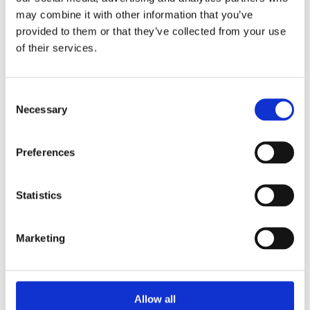
may combine it with other information that you’ve
e Radio Capital, da dieci anni è giornalista
parlamentare per Radio 24 – Il Sole 24 Ore.
provided to them or that they’ve collected from your use
Conduce inoltre un suo programma settimanale
of their services.
La Quota Rosa
, dedicato alle donne nel difficile
cammino per le pari opportunità.
Consent
Motivazione dei Premiati :
Necessary
Selection
Per aver messo la lunga esperienza di giornalista
politica – svolta in Italia e livello internazionale –
Preferences
al servizio della scrittura pubblicando romanzi,
pièce teatrali e articoli in cui denuncia come
l’avidità e l’assenza di etica nel mondo finanziario
Statistics
abbiano causato il dissesto economico che
stiamo vivendo in questi decenni e afferma
Marketing
l’impossibilità di giungere a un futuro dignitoso
senza un sistema economico dal volto più umano.
Per i recenti editoriali e articoli in cui denuncia il
silenzio sugli stupri delle donne israeliane
Allow all
avvenuti per mano di Hamas dal 7 ottobre e per