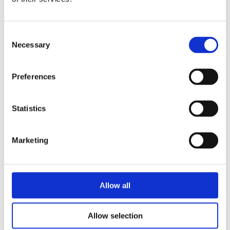
University.
Motivazione dei Premiati :
Consent
Necessary
Selection
Per la profonda analisi dell’impatto sempre
imprevedibile delle nuove tecnologie sulla
cultura; per aver promosso il rafforzamento
Preferences
dell’informazione in chiave digitale, per le
inchieste sul lato oscuro della rete e sulle fake
news, per i numerosi progetti internazionali volti
Statistics
a combattere la disinformazione. Per aver
coordinato, sullo sfondo di questo complesso
Marketing
panorama, lo European Digital Media
Observatory dell’Unione Europea il cui obiettivo
è sostenere un’informazione di qualità ed
equanime.
Allow all
Allow selection