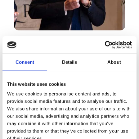
GIANNI RIOTTA
Consent
Details
About
Editorialista de
La
Repubblica
This website uses cookies
Profilo
:
We use cookies to personalise content and ads, to
provide social media features and to analyse our traffic.
Editorialista de La Repubblica, ha diretto TG1
We also share information about your use of our site with
RAI e Sole24 Ore; è stato condirettore del
our social media, advertising and analytics partners who
Corriere della Sera e della Stampa. Ha scritto per
i principali quotidiani esteri, inclusi New York
may combine it with other information that you’ve
Times, Le Monde, Washington Post. Attualmente
provided to them or that they’ve collected from your use
dirige il Master di giornalismo della Luiss
of their services.