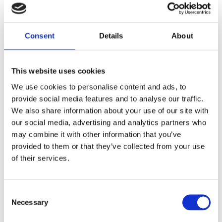
Consent
Details
About
Laura Cannavò
This website uses cookies
We use cookies to personalise content and ads, to
provide social media features and to analyse our traffic.
Giornalista Politica e
We also share information about your use of our site with
our social media, advertising and analytics partners who
Parlamentare
may combine it with other information that you’ve
Conduttrice Mediaset
provided to them or that they’ve collected from your use
of their services.
Motivazione dei Premiati :
Per avere sempre difeso durante la propria
attività giornalistica i diritti di chi lavora
Consent
Necessary
nell’informazione, soprattutto in quei contesti a
Selection
più alto rischio di pressioni e condizionamenti.