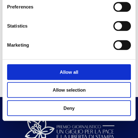
Preferences
Per aver applicato con coerenza le esigenze di
ogni espressione linguistica da quella cartacea a
quella televisiva, sempre nel rispetto della
Statistics
libertà di stampa.
Marketing
Homepage
Allow all
Allow selection
Deny